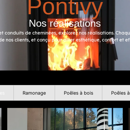
Pontivy
Nos réalisations
t conduits de cheminées, explorez nos réalisations. Chaqu
 nos clients, et conçu pour allier esthétique, confort et e
es
Ramonage
Poêles à bois
Poêles à