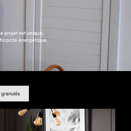
e projet est unique,
fficacité énergétique.
 granulés