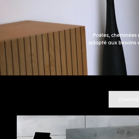
Poêles, cheminées e
adapté aux besoins de
Cheminé