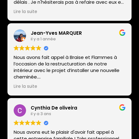
délais . Je n'hésiterais pas à refaire avec eux en
cas de besoin
Lire la suite
Guy et
Michelle
Jean-Yves MARQUER
il y a 1 année
Nous avons fait appel à Braise et Flammes à
l’occasion de la restructuration de notre
intérieur avec le projet d’installer une nouvelle
cheminée.
Dans leur hall d’exposition, ils ont pris le temps
Lire la suite
de nous conseiller sur le choix du foyer, sur
l’utilisation et l’entretien. Leurs
recommandations étaient claires et
Cynthia De oliveira
pertinentes, ce qui nous a vraiment rassurés et
il y a 3 ans
confortés dans notre choix.
L’équipe a ensuite réalisé un travail d’installation
très professionnel tout respectant les délais. La
Nous avons eut le plaisir d'avoir fait appel à
nouvelle implantation est particulièrement
cette entreprise familiale ! Très professionnel