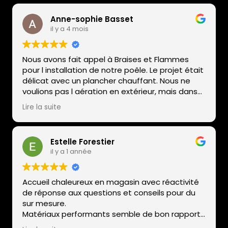
Anne-sophie Basset
il y a 4 mois
Nous avons fait appel à Braises et Flammes
pour l installation de notre poêle. Le projet était
délicat avec un plancher chauffant. Nous ne
voulions pas l aération en extérieur, mais dans
le vide sanitaire. Cela a pû se faire car le patron
Lire la suite
a pris la responsabilité. Tout c est très bien
passé. Et nous sommes ravis de l esthétique et
de la performance de l appareil. Nous
Estelle Forestier
recommandons l entreprise. Depuis nous avons
il y a 1 année
fait appel pour le ramonage. La prestation est
parfaite en plus de l entretien du poêle.
Accueil chaleureux en magasin avec réactivité
de réponse aux questions et conseils pour du
sur mesure.
Matériaux performants semble de bon rapport
qualité et prix, et une installation soignée et