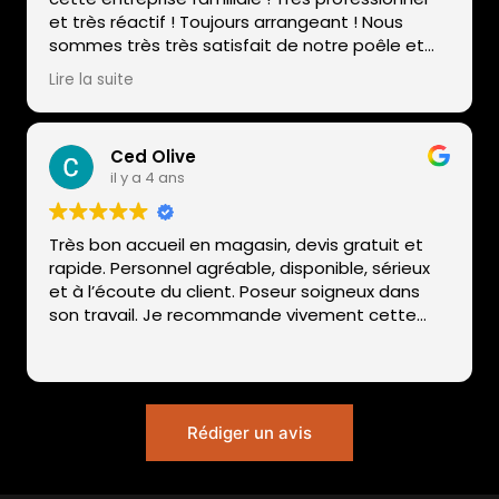
réussie. L’ensemble est désormais aux normes
et très réactif ! Toujours arrangeant ! Nous
environnementales et règlementaires et
sommes très très satisfait de notre poêle et
fonctionne parfaitement.
aucun problème avec celui-ci ni avec l'entretien
Lire la suite
de ce dernier 😍
Ced Olive
il y a 4 ans
Très bon accueil en magasin, devis gratuit et
rapide. Personnel agréable, disponible, sérieux
et à l’écoute du client. Poseur soigneux dans
son travail. Je recommande vivement cette
entreprise.
Rédiger un avis